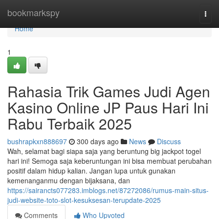
Home
bookmarkspy
Togg
navi
Home
1
Rahasia Trik Games Judi Agen
Kasino Online JP Paus Hari Ini
Rabu Terbaik 2025
bushrapkxn888697
300 days ago
News
Discuss
Wah, selamat bagi siapa saja yang beruntung big jackpot togel
hari ini! Semoga saja keberuntungan ini bisa membuat perubahan
positif dalam hidup kalian. Jangan lupa untuk gunakan
kemenanganmu dengan bijaksana, dan
https://sairancts077283.imblogs.net/87272086/rumus-main-situs-
judi-website-toto-slot-kesuksesan-terupdate-2025
Comments
Who Upvoted