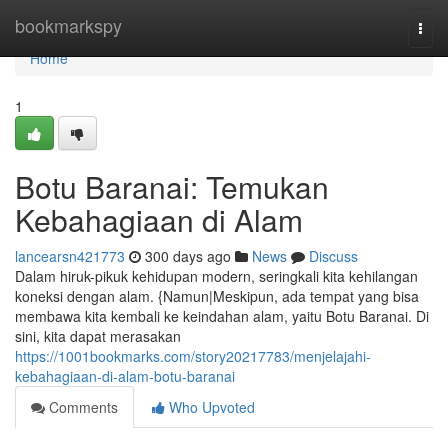
Home
bookmarkspy
Togg
navi
Home
1
Botu Baranai: Temukan
Kebahagiaan di Alam
lancearsn421773
300 days ago
News
Discuss
Dalam hiruk-pikuk kehidupan modern, seringkali kita kehilangan
koneksi dengan alam. {Namun|Meskipun, ada tempat yang bisa
membawa kita kembali ke keindahan alam, yaitu Botu Baranai. Di
sini, kita dapat merasakan
https://1001bookmarks.com/story20217783/menjelajahi-
kebahagiaan-di-alam-botu-baranai
Comments
Who Upvoted