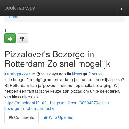
Home
bookmarkspy
Togg
navi
Home
1
Pizzalover's Bezorgd in
Rotterdam Zo snel mogelijk
kiarabggr724405
299 days ago
News
Discuss
Is je honger "treurig" groot en verlang je naar een heerlijke pizza?
Bij Rotterdam kan je 'gewoon' rekenen op snelle bezorging. Wij
hebben een fantastische keuze aan pizzas om uit te selecteren,
van klassiekers als
https://rafaeldgbf101021.blogcudinti.com/38004679/pizza-
bezorgd-in-rotterdam-fastly
Comments
Who Upvoted