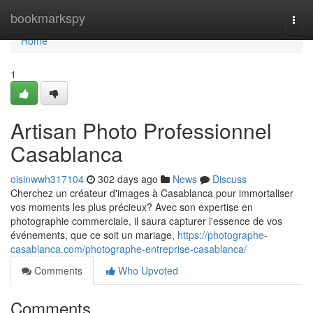
Home
bookmarkspy
Togg
navi
Home
1
Artisan Photo Professionnel
Casablanca
oisinwwh317104
302 days ago
News
Discuss
Cherchez un créateur d'images à Casablanca pour immortaliser
vos moments les plus précieux? Avec son expertise en
photographie commerciale, il saura capturer l'essence de vos
événements, que ce soit un mariage,
https://photographe-
casablanca.com/photographe-entreprise-casablanca/
Comments
Who Upvoted
Comments