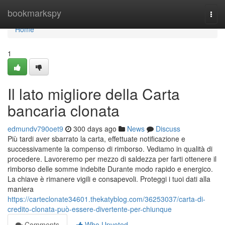
Home
bookmarkspy
Togg
navi
Home
1
Il lato migliore della Carta
bancaria clonata
edmundv790oet9
300 days ago
News
Discuss
Più tardi aver sbarrato la carta, effettuate notificazione e
successivamente la compenso di rimborso. Vediamo in qualità di
procedere. Lavoreremo per mezzo di saldezza per farti ottenere il
rimborso delle somme indebite Durante modo rapido e energico.
La chiave è rimanere vigili e consapevoli. Proteggi i tuoi dati alla
maniera
https://carteclonate34601.thekatyblog.com/36253037/carta-di-
credito-clonata-può-essere-divertente-per-chiunque
Comments
Who Upvoted