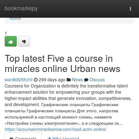
Home
bookmarkspy
Togg
navi
Home
1
Top latest Five a course in
miracles online Urban news
wardk826hzr0
299 days ago
News
Discuss
Coursera for Organization is definitely the transformative talent
enhancement solution for empowering your groups with the
higher-impact abilities that generate innovation, competitiveness,
and development. Графические планшеты Графические
планшеты Графические планшеты Для этого, напротив
используемой в настоящий момент схемы, нажмите
«Настройка схемы электропитания», а в следующем ок...
https://acourseinmiraclesnow.com/read-acim-online/
Comments
Who Upvoted