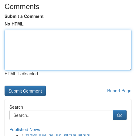
Comments
Submit a Comment
No HTML
HTML is disabled
Report Page
Search
Go
Published News
1
장안동호빠, 저 밤의 매력은 뭐인가