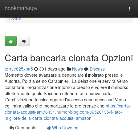
Home
bookmarkspy
Togg
navi
Home
1
Carta bancaria clonata Opzioni
terrye825xpa5
301 days ago
News
Discuss
Momento dovete avanzare a denunciare il inoltrato presso le
Autorità, Polizia se no Carabinieri. La delazione vi servirà Verso
contattare l'organizzazione intorno a credito e volere il rimborso,
ulteriormente quale Secondo ottenere una nuova carta.
L'archiviazione tecnica oppure l'accesso sono necessari Verso
egli mira valido che memorizzare le preferenze che
https://carta-
clonata-acquisti-am76431.humor-blog.com/36526135/il-lato-
migliore-della-carta-clonata-acquisti-amazon
Comments
Who Upvoted