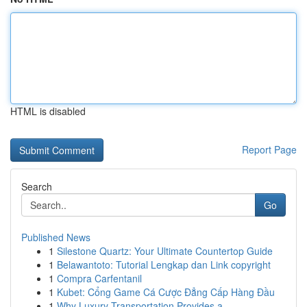
HTML is disabled
Report Page
Search
Go
Published News
1
Silestone Quartz: Your Ultimate Countertop Guide
1
Belawantoto: Tutorial Lengkap dan Link copyright
1
Compra Carfentanil
1
Kubet: Cổng Game Cá Cược Đẳng Cấp Hàng Đầu
1
Why Luxury Transportation Provides a