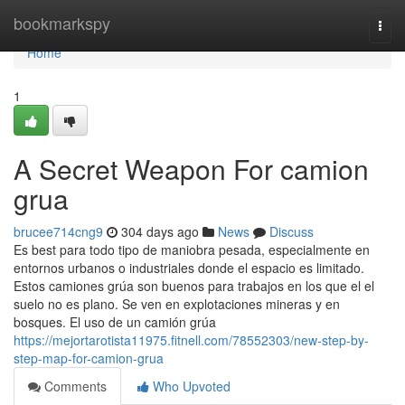
Home
bookmarkspy
Togg
navi
Home
1
A Secret Weapon For camion
grua
brucee714cng9
304 days ago
News
Discuss
Es best para todo tipo de maniobra pesada, especialmente en
entornos urbanos o industriales donde el espacio es limitado.
Estos camiones grúa son buenos para trabajos en los que el el
suelo no es plano. Se ven en explotaciones mineras y en
bosques. El uso de un camión grúa
https://mejortarotista11975.fitnell.com/78552303/new-step-by-
step-map-for-camion-grua
Comments
Who Upvoted