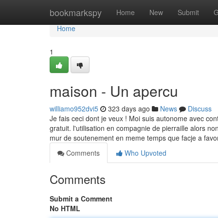
Home
bookmarkspy
Home
New
Submit
G
Home
1
maison - Un apercu
williamo952dvi5
323 days ago
News
Discuss
Je fais ceci dont je veux ! Moi suis autonome avec con
gratuit. l'utilisation en compagnie de pierraille alors
mur de soutenement en meme temps que facje a favoris
Comments
Who Upvoted
Comments
Submit a Comment
No HTML