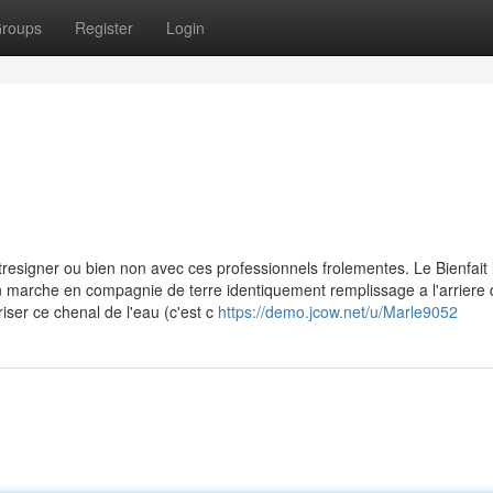
roups
Register
Login
tresigner ou bien non avec ces professionnels frolementes. Le Bienfait 
 non marche en compagnie de terre identiquement remplissage a l'arriere 
er ce chenal de l'eau (c'est c
https://demo.jcow.net/u/Marle9052