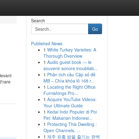
Search
Go
Published News
1
White Turkey Varieties: A
Thorough Overview
1
Audio guest book — le
souvenir sonore inoubliab...
1
Phân tích cầu Cặp số đề
levant
MB – Chìa khóa lô 168 r...
d'rare
1
Locating the Right Office
Furnishings Pro...
1
Acquire YouTube Videos:
Your Ultimate Guide
1
Kedai Indo Populer di Poi
Pet: Makanan Indonesi...
1
Protecting This Dwelling :
Open Channels, ...
1
제주 유흥 밤을 즐기는 완벽