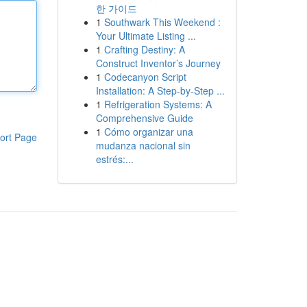
한 가이드
1
Southwark This Weekend :
Your Ultimate Listing ...
1
Crafting Destiny: A
Construct Inventor’s Journey
1
Codecanyon Script
Installation: A Step-by-Step ...
1
Refrigeration Systems: A
Comprehensive Guide
1
Cómo organizar una
ort Page
mudanza nacional sin
estrés:...