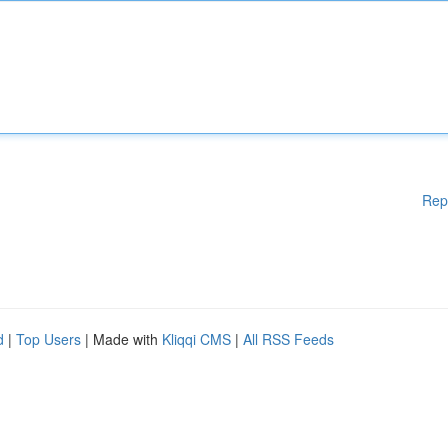
Rep
d
|
Top Users
| Made with
Kliqqi CMS
|
All RSS Feeds