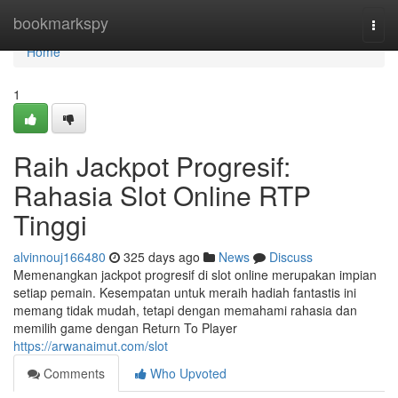
Home
bookmarkspy
Togg
navi
Home
1
Raih Jackpot Progresif:
Rahasia Slot Online RTP
Tinggi
alvinnouj166480
325 days ago
News
Discuss
Memenangkan jackpot progresif di slot online merupakan impian
setiap pemain. Kesempatan untuk meraih hadiah fantastis ini
memang tidak mudah, tetapi dengan memahami rahasia dan
memilih game dengan Return To Player
https://arwanaimut.com/slot
Comments
Who Upvoted