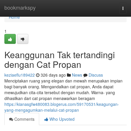
Home
bookmarkspy
Togg
navi
Home
1
Keanggunan Tak tertandingi
dengan Cat Propan
keziaeflu189422
326 days ago
News
Discuss
Menciptakan ruang yang elegan dan mewah merupakan impian
bagi banyak orang. Mengandalkan cat propan, Anda dapat
mewujudkan cita-cita tersebut dengan mudah. Warna- yang
dihasilkan dari cat propan menawarkan beragam
https://kianasgfw480083.blogerus.com/59170531/keagungan-
yang-mengagumkan-melalui-cat-propan
Comments
Who Upvoted