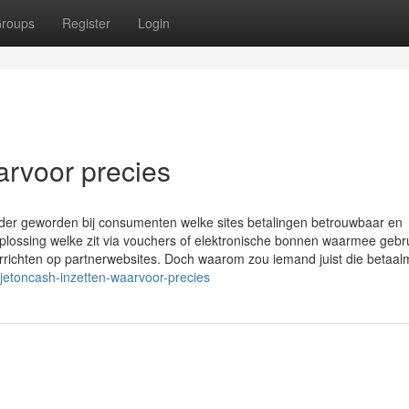
roups
Register
Login
rvoor precies
rder geworden bij consumenten welke sites betalingen betrouwbaar en
lossing welke zit via vouchers of elektronische bonnen waarmee gebr
rrichten op partnerwebsites. Doch waarom zou iemand juist die betaa
jetoncash-inzetten-waarvoor-precies