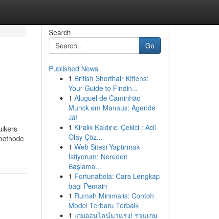
Search
Go
Published News
1
British Shorthair Kittens:
Your Guide to Findin...
1
Aluguel de Caminhão
Munck em Manaus: Agende
Já!
1
Kiralık Kaldırıcı Çekici : Acil
uikers
Olay Çöz...
lmethode
1
Web Sitesi Yaptırmak
İstiyorum: Nereden
Başlama...
1
Fortunabola: Cara Lengkap
bagi Pemain
1
Rumah Minimalis: Contoh
Model Terbaru Terbaik
1
เกมออนไลน์มาแรง! รวมเกม