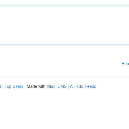
Rep
d
|
Top Users
| Made with
Kliqqi CMS
|
All RSS Feeds