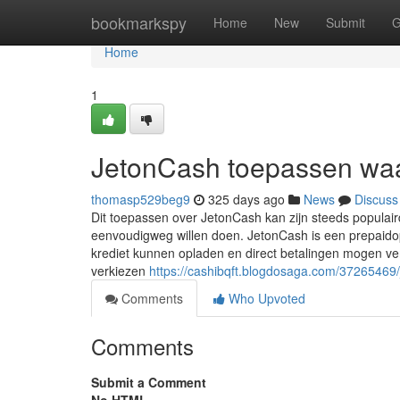
Home
bookmarkspy
Home
New
Submit
G
Home
1
JetonCash toepassen waa
thomasp529beg9
325 days ago
News
Discuss
Dit toepassen over JetonCash kan zijn steeds populai
eenvoudigweg willen doen. JetonCash is een prepaidop
krediet kunnen opladen en direct betalingen mogen ve
verkiezen
https://cashibqft.blogdosaga.com/37265469/
Comments
Who Upvoted
Comments
Submit a Comment