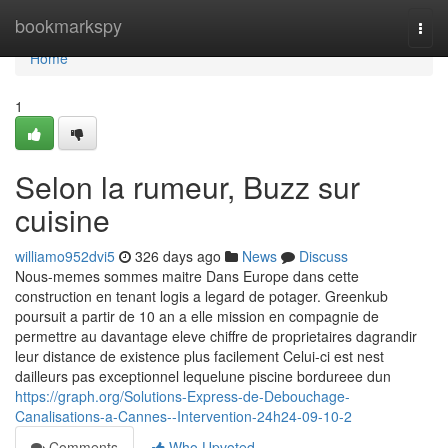
Home
bookmarkspy
Togg
navi
Home
1
Selon la rumeur, Buzz sur
cuisine
williamo952dvi5
326 days ago
News
Discuss
Nous-memes sommes maitre Dans Europe dans cette
construction en tenant logis a legard de potager. Greenkub
poursuit a partir de 10 an a elle mission en compagnie de
permettre au davantage eleve chiffre de proprietaires dagrandir
leur distance de existence plus facilement Celui-ci est nest
dailleurs pas exceptionnel lequelune piscine bordureee dun
https://graph.org/Solutions-Express-de-Debouchage-
Canalisations-a-Cannes--Intervention-24h24-09-10-2
Comments
Who Upvoted