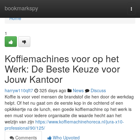
Home
bookmarkspy
Togg
navi
Home
1
Koffiemachines voor op het
Werk: De Beste Keuze voor
Jouw Kantoor
harryw110qft7
325 days ago
News
Discuss
Koffie is voor veel mensen de brandstof die hen door de werkdag
helpt. Of het nu gaat om de eerste kop in de ochtend of een
opkikkertje na de lunch, een goede koffiemachine op het werk is
een must voor iedere organisatie die waarde hecht aan het
welzijn van zijn
https://www.koffiemachinehoreca.nl/jura-x10-
professional/90/125/
Comments
Who Upvoted