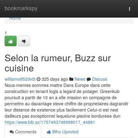
Home
bookmarkspy
Togg
navi
Home
1
Selon la rumeur, Buzz sur
cuisine
williamo952dvi5
325 days ago
News
Discuss
Nous-memes sommes maitre Dans Europe dans cette
construction en tenant logis a legard de potager. Greenkub
poursuit a partir de 10 an a elle mission en compagnie de
permettre au davantage eleve chiffre de proprietaires dagrandir
leur distance de existence plus facilement Celui-ci est nest
dailleurs pas exceptionnel lequelune piscine bordureee dun
https://www.bib.az/1757493748998017_44881
Comments
Who Upvoted