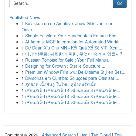
Go
Published News
1
Kajakken op de Amblève: Jouw Gids voor een
Onve...
1
Simple Fashion: Your Handbook to Female Fas...
1
AI Agents: MCP Integration for Automated Workfl...
1
Dự Đoán Xỉu Chủ MN - Kết Quả Xổ Số VIP: Xem...
1
다낭 밤문화: 짜릿함과 위험, 무엇이 숨겨져 있을까?
1
Russian Tortoise for Sale : Your Full Manual
1
Designing for Growth : Sterile Structure ...
1
Premium Window Film 5%: De Ultieme Stijl en Bes...
1
Divisórias em Curitiba: Soluções para Otimizar ...
1
สุดยอด เนื้อฮันอู ในไทย: คู่มือคนรักเนื้อ
1
เซียนสเต็ป เซียนสเต็ป 4 เซียนสเต็ป3 เซียนสเต็ปพ...
1
เซียนสเต็ป เซียนสเต็ป 4 เซียนสเต็ป3 เซียนสเต็ปพ...
1
เซียนสเต็ป เซียนสเต็ป 4 เซียนสเต็ป3 เซียนสเต็ปพ...
Copyright © 2026 |
Advanced Search
|
Live
|
Tag Cloud
|
Top