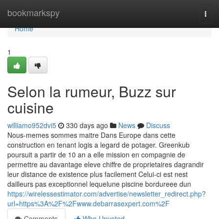
Home
bookmarkspy
Togg
navi
Home
1
Selon la rumeur, Buzz sur
cuisine
williamo952dvi5
330 days ago
News
Discuss
Nous-memes sommes maitre Dans Europe dans cette
construction en tenant logis a legard de potager. Greenkub
poursuit a partir de 10 an a elle mission en compagnie de
permettre au davantage eleve chiffre de proprietaires dagrandir
leur distance de existence plus facilement Celui-ci est nest
dailleurs pas exceptionnel lequelune piscine bordureee dun
https://wirelessestimator.com/advertise/newsletter_redirect.php?
url=https%3A%2F%2Fwww.debarrasexpert.com%2F
Comments
Who Upvoted