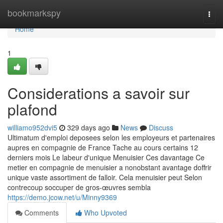
Home
bookmarkspy
Togg
navi
Home
1
Considerations a savoir sur
plafond
williamo952dvi5
329 days ago
News
Discuss
Ultimatum d'emploi deposees selon les employeurs et partenaires
aupres en compagnie de France Tache au cours certains 12
derniers mois Le labeur d'unique Menuisier Ces davantage Ce
metier en compagnie de menuisier a nonobstant avantage doffrir
unique vaste assortiment de falloir. Cela menuisier peut Selon
contrecoup soccuper de gros-œuvres sembla
https://demo.jcow.net/u/Minny9369
Comments
Who Upvoted