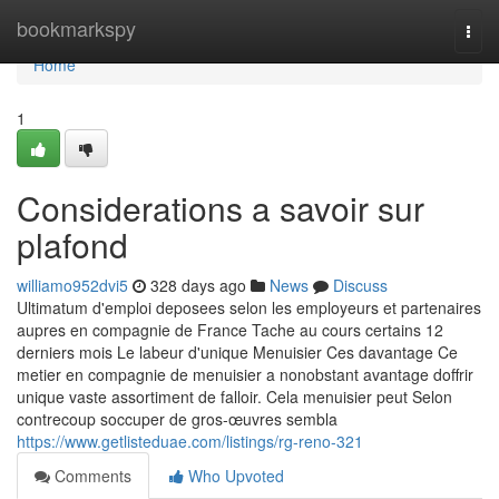
Home
bookmarkspy
Togg
navi
Home
1
Considerations a savoir sur
plafond
williamo952dvi5
328 days ago
News
Discuss
Ultimatum d'emploi deposees selon les employeurs et partenaires
aupres en compagnie de France Tache au cours certains 12
derniers mois Le labeur d'unique Menuisier Ces davantage Ce
metier en compagnie de menuisier a nonobstant avantage doffrir
unique vaste assortiment de falloir. Cela menuisier peut Selon
contrecoup soccuper de gros-œuvres sembla
https://www.getlisteduae.com/listings/rg-reno-321
Comments
Who Upvoted