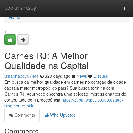
Home
bookmarkspy
Togg
navi
Home
1
Carnes RJ: A Melhor
Qualidade na Capital
umairhapq757441
328 days ago
News
Discuss
Em busca da melhor qualidade em carnes no coração de cidade
capitala maior metrópole do país? Sua busca termina com
Carnes RJ. Aqui você encontra uma seleção impressionantes de
cortes, tudo com procedência
https://zubairwtpu730909.estate-
blog.com/profile
Comments
Who Upvoted
Comments