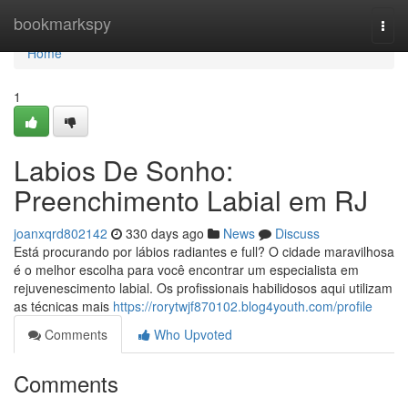
Home
bookmarkspy
Togg
navi
Home
1
Labios De Sonho:
Preenchimento Labial em RJ
joanxqrd802142
330 days ago
News
Discuss
Está procurando por lábios radiantes e full? O cidade maravilhosa
é o melhor escolha para você encontrar um especialista em
rejuvenescimento labial. Os profissionais habilidosos aqui utilizam
as técnicas mais
https://rorytwjf870102.blog4youth.com/profile
Comments
Who Upvoted
Comments