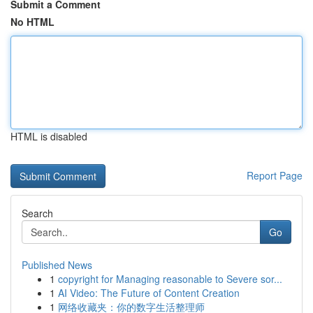
Submit a Comment
No HTML
HTML is disabled
Report Page
Search
Go
Published News
1
copyright for Managing reasonable to Severe sor...
1
AI Video: The Future of Content Creation
1
网络收藏夹：你的数字生活整理师