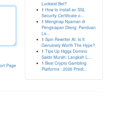
Luckiest Bet?
1
How to Install an SSL
Security Certificate o...
1
Menginap Nyaman di
Penginapan Dieng: Panduan
Le...
1
Spin Rewriter AI: Is It
Genuinely Worth The Hype?
1
Tips Up Higgs Domino
Saldo Murah: Langkah L...
1
Best Crypto Gambling
ort Page
Platforms : 2026 Predi...