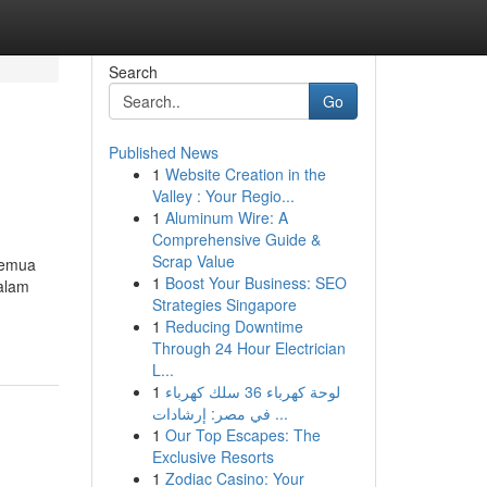
Search
Go
Published News
1
Website Creation in the
Valley : Your Regio...
1
Aluminum Wire: A
Comprehensive Guide &
Scrap Value
 semua
1
Boost Your Business: SEO
dalam
Strategies Singapore
1
Reducing Downtime
Through 24 Hour Electrician
L...
1
لوحة كهرباء 36 سلك كهرباء
في مصر: إرشادات ...
1
Our Top Escapes: The
Exclusive Resorts
1
Zodiac Casino: Your