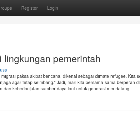
roups
Register
Login
i lingkungan pemerintah
cuss
 migrasi paksa akibat bencana, dikenal sebagai climate refugee. Kita
njaga agar tetap seimbang.” Jadi, mari kita bersama-sama berperan 
m dan keberlanjutan sumber daya laut untuk generasi mendatang.