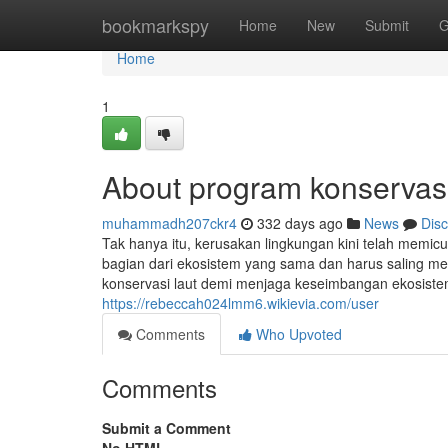
Home
bookmarkspy
Home
New
Submit
G
Home
1
About program konservas
muhammadh207ckr4
332 days ago
News
Dis
Tak hanya itu, kerusakan lingkungan kini telah memicu
bagian dari ekosistem yang sama dan harus saling me
konservasi laut demi menjaga keseimbangan ekosiste
https://rebeccah024lmm6.wikievia.com/user
Comments
Who Upvoted
Comments
Submit a Comment