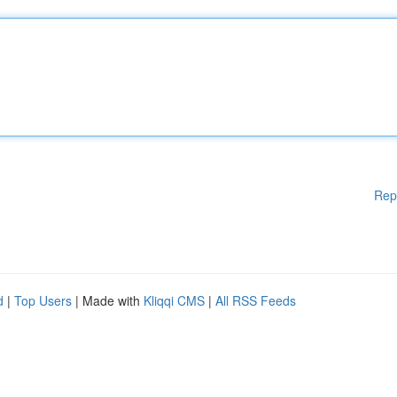
Rep
d
|
Top Users
| Made with
Kliqqi CMS
|
All RSS Feeds