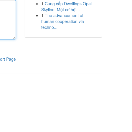
1
Cung cấp Dwellings Opal
Skyline: Một cơ hội...
1
The advancement of
human cooperation via
techno...
ort Page