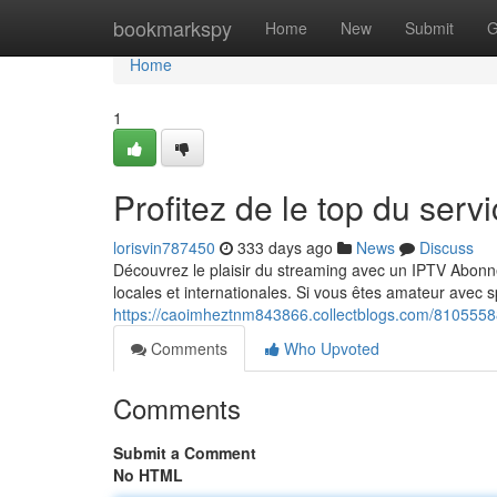
Home
bookmarkspy
Home
New
Submit
G
Home
1
Profitez de le top du ser
lorisvin787450
333 days ago
News
Discuss
Découvrez le plaisir du streaming avec un IPTV Abonneme
locales et internationales. Si vous êtes amateur avec s
https://caoimheztnm843866.collectblogs.com/81055588
Comments
Who Upvoted
Comments
Submit a Comment
No HTML