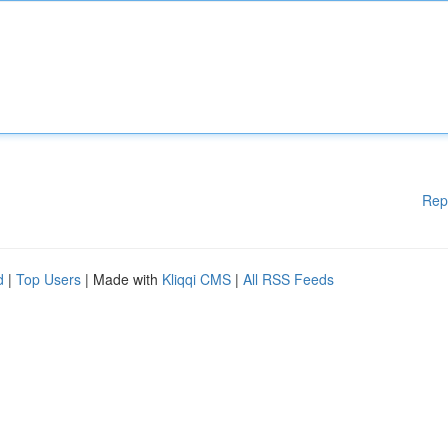
Rep
d
|
Top Users
| Made with
Kliqqi CMS
|
All RSS Feeds