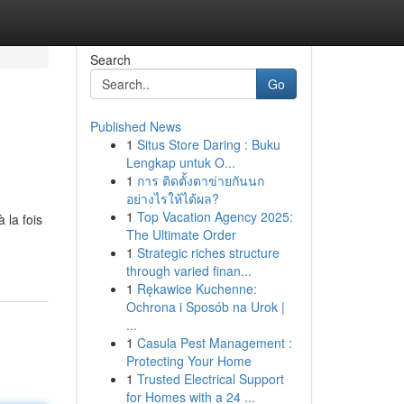
Search
Go
Published News
1
Situs Store Daring : Buku
Lengkap untuk O...
1
การ ติดตั้งตาข่ายกันนก
อย่างไรให้ได้ผล?
1
Top Vacation Agency 2025:
 la fois
The Ultimate Order
1
Strategic riches structure
through varied finan...
1
Rękawice Kuchenne:
Ochrona i Sposób na Urok |
...
1
Casula Pest Management :
Protecting Your Home
1
Trusted Electrical Support
for Homes with a 24 ...