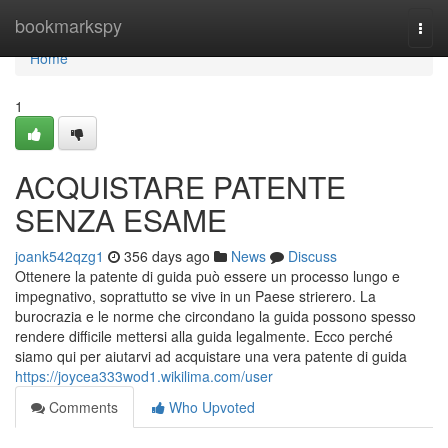
Home
bookmarkspy
Togg
navi
Home
1
ACQUISTARE PATENTE
SENZA ESAME
joank542qzg1
356 days ago
News
Discuss
Ottenere la patente di guida può essere un processo lungo e
impegnativo, soprattutto se vive in un Paese strierero. La
burocrazia e le norme che circondano la guida possono spesso
rendere difficile mettersi alla guida legalmente. Ecco perché
siamo qui per aiutarvi ad acquistare una vera patente di guida
https://joycea333wod1.wikilima.com/user
Comments
Who Upvoted