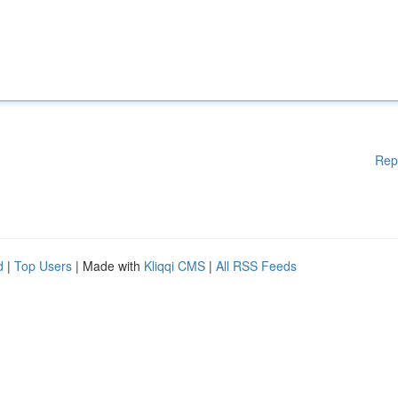
Rep
d
|
Top Users
| Made with
Kliqqi CMS
|
All RSS Feeds