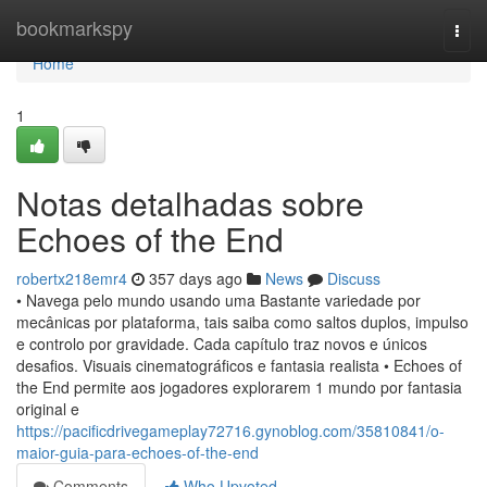
Home
bookmarkspy
Togg
navi
Home
1
Notas detalhadas sobre
Echoes of the End
robertx218emr4
357 days ago
News
Discuss
• Navega pelo mundo usando uma Bastante variedade por
mecânicas por plataforma, tais saiba como saltos duplos, impulso
e controlo por gravidade. Cada capítulo traz novos e únicos
desafios. Visuais cinematográficos e fantasia realista • Echoes of
the End permite aos jogadores explorarem 1 mundo por fantasia
original e
https://pacificdrivegameplay72716.gynoblog.com/35810841/o-
maior-guia-para-echoes-of-the-end
Comments
Who Upvoted