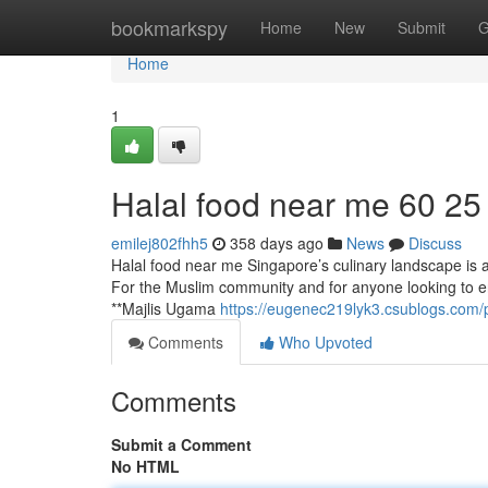
Home
bookmarkspy
Home
New
Submit
G
Home
1
Halal food near me​ 60 25
emilej802fhh5
358 days ago
News
Discuss
Halal food near me Singapore’s culinary landscape is a li
For the Muslim community and for anyone looking to enj
**Majlis Ugama
https://eugenec219lyk3.csublogs.com/p
Comments
Who Upvoted
Comments
Submit a Comment
No HTML