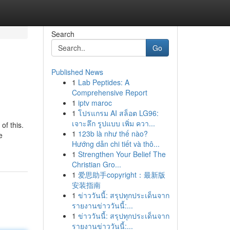
Search
Go
Published News
1
Lab Peptides: A
Comprehensive Report
1
iptv maroc
1
โปรแกรม AI สล็อต LG96:
เจาะลึก รูปแบบ เพิ่ม ควา...
of this.
1
123b là như thế nào?
e
Hướng dẫn chi tiết và thô...
1
Strengthen Your Belief The
Christian Gro...
1
爱思助手copyright：最新版
安装指南
1
ข่าววันนี้: สรุปทุกประเด็นจาก
รายงานข่าววันนี้:...
1
ข่าววันนี้: สรุปทุกประเด็นจาก
รายงานข่าววันนี้:...