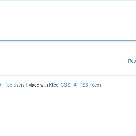
Rep
d
|
Top Users
| Made with
Kliqqi CMS
|
All RSS Feeds