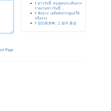
1
ข่าววันนี้: สรุปทุกประเด็นจาก
รายงานข่าววันนี้:...
1
ฟันยาง: เคล็ดลับการดูแลให้
แข็งแรง
1
장안동호빠, 그 밤의 풍경
ort Page