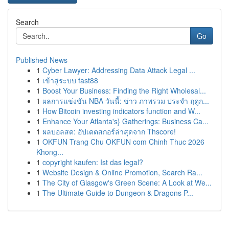
Search
Go
Published News
1
Cyber Lawyer: Addressing Data Attack Legal ...
1
เข้าสู่ระบบ fast88
1
Boost Your Business: Finding the Right Wholesal...
1
ผลการแข่งขัน NBA วันนี้: ข่าว ภาพรวม ประจำ ฤดูก...
1
How Bitcoin investing indicators function and W...
1
Enhance Your Atlanta's} Gatherings: Business Ca...
1
ผลบอลสด: อัปเดตสกอร์ล่าสุดจาก Thscore!
1
OKFUN Trang Chu OKFUN com Chinh Thuc 2026
Khong...
1
copyright kaufen: Ist das legal?
1
Website Design & Online Promotion, Search Ra...
1
The City of Glasgow's Green Scene: A Look at We...
1
The Ultimate Guide to Dungeon & Dragons P...