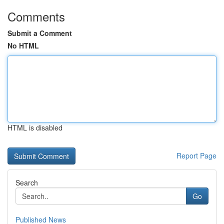
Comments
Submit a Comment
No HTML
HTML is disabled
Report Page
Search
Go
Published News