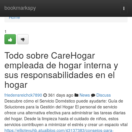
Home
bookmarkspy
Togg
navi
Home
1
Todo sobre CareHogar
empleada de hogar interna y
sus responsabilidades en el
hogar
friedensreichck7890
361 days ago
News
Discuss
Descubre cómo el Servicio Doméstico puede ayudarte: Guía de
Soluciones para la Gestión del Hogar El personal de servicio
ofrece una alternativa efectiva para administrar las tareas diarias
del hogar. Desde la limpieza hasta el cuidado de niños, estos
servicios contribuyen a minimizar el estrés y crear un espacio vital
https://ellioteyuhb.atualblog.com/43137383/consejos-para-