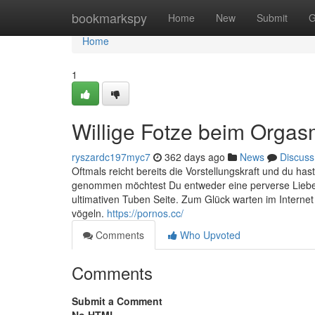
Home
bookmarkspy
Home
New
Submit
G
Home
1
Willige Fotze beim Orga
ryszardc197myc7
362 days ago
News
Discuss
Oftmals reicht bereits die Vorstellungskraft und du ha
genommen möchtest Du entweder eine perverse Liebe
ultimativen Tuben Seite. Zum Glück warten im Interne
vögeln.
https://pornos.cc/
Comments
Who Upvoted
Comments
Submit a Comment