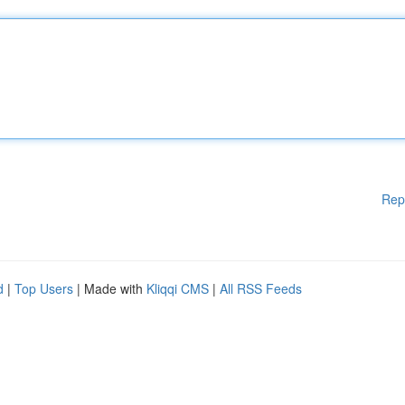
Rep
d
|
Top Users
| Made with
Kliqqi CMS
|
All RSS Feeds