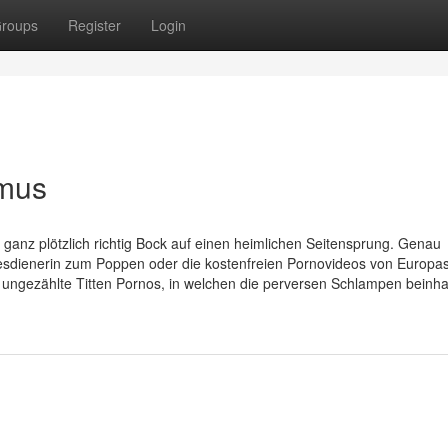
roups
Register
Login
smus
st ganz plötzlich richtig Bock auf einen heimlichen Seitensprung. Genau
sdienerin zum Poppen oder die kostenfreien Pornovideos von Europa
t ungezählte Titten Pornos, in welchen die perversen Schlampen beinha