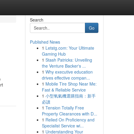
Search
Go
Published News
1
Letstg.com: Your Ultimate
Gaming Hub
1
Stash Patricks: Unveiling
the Venture Backer's ...
1
Why executive education
drives effective compan...
s
1
Mobile Tire Shop Near Me:
rt
Fast & Reliable Service
1
小型氧氣機選購指南：新手
必讀
1
Tension Totally Free
Property Clearances with D...
1
Relied On Proficiency and
Specialist Service wi...
1
Understanding Your