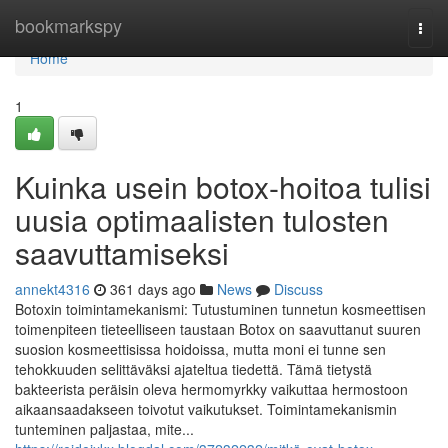
Home
bookmarkspy
Togg
navi
Home
1
Kuinka usein botox-hoitoa tulisi
uusia optimaalisten tulosten
saavuttamiseksi
annekt4316
361 days ago
News
Discuss
Botoxin toimintamekanismi: Tutustuminen tunnetun kosmeettisen
toimenpiteen tieteelliseen taustaan Botox on saavuttanut suuren
suosion kosmeettisissa hoidoissa, mutta moni ei tunne sen
tehokkuuden selittäväksi ajateltua tiedettä. Tämä tietystä
bakteerista peräisin oleva hermomyrkky vaikuttaa hermostoon
aikaansaadakseen toivotut vaikutukset. Toimintamekanismin
tunteminen paljastaa, mite...