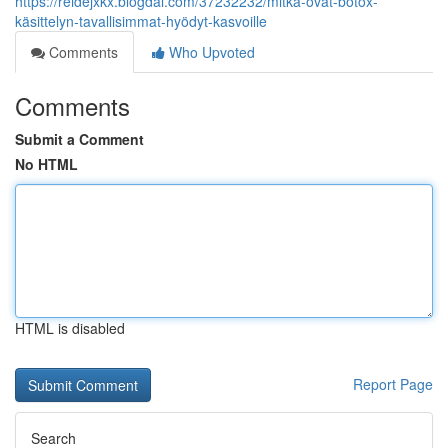
https://reidejxkx.blogdal.com/37232232/mitkä-ovat-botox-
käsittelyn-tavallisimmat-hyödyt-kasvoille
Comments
Who Upvoted
Comments
Submit a Comment
No HTML
HTML is disabled
Report Page
Search