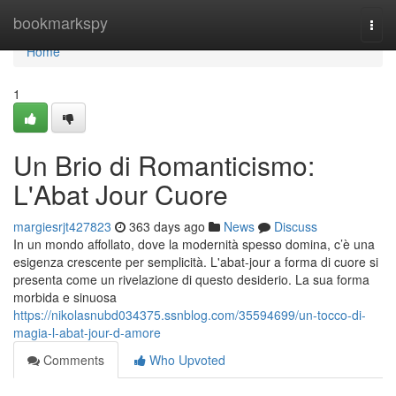
Home
bookmarkspy
Togg
navi
Home
1
Un Brio di Romanticismo:
L'Abat Jour Cuore
margiesrjt427823
363 days ago
News
Discuss
In un mondo affollato, dove la modernità spesso domina, c’è una
esigenza crescente per semplicità. L'abat-jour a forma di cuore si
presenta come un rivelazione di questo desiderio. La sua forma
morbida e sinuosa
https://nikolasnubd034375.ssnblog.com/35594699/un-tocco-di-
magia-l-abat-jour-d-amore
Comments
Who Upvoted