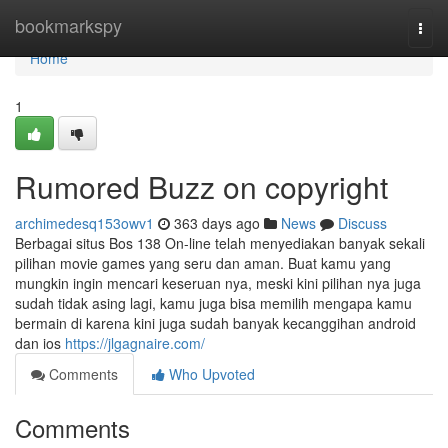
Home
bookmarkspy
Togg
navi
Home
1
Rumored Buzz on copyright
archimedesq153owv1
363 days ago
News
Discuss
Berbagai situs Bos 138 On-line telah menyediakan banyak sekali
pilihan movie games yang seru dan aman. Buat kamu yang
mungkin ingin mencari keseruan nya, meski kini pilihan nya juga
sudah tidak asing lagi, kamu juga bisa memilih mengapa kamu
bermain di karena kini juga sudah banyak kecanggihan android
dan ios
https://jlgagnaire.com/
Comments
Who Upvoted
Comments