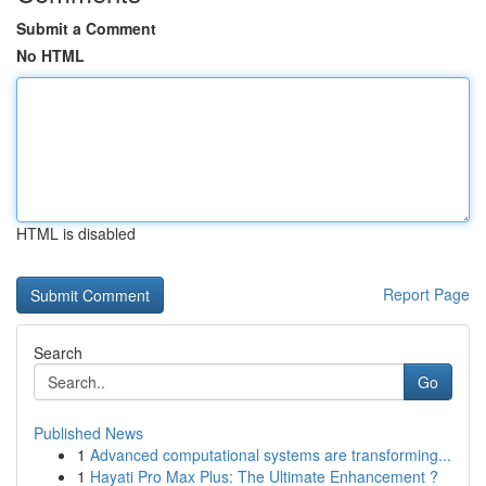
Submit a Comment
No HTML
HTML is disabled
Report Page
Search
Go
Published News
1
Advanced computational systems are transforming...
1
Hayati Pro Max Plus: The Ultimate Enhancement ?