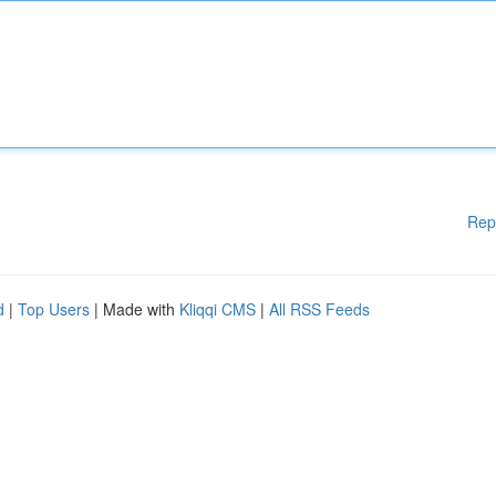
Rep
d
|
Top Users
| Made with
Kliqqi CMS
|
All RSS Feeds