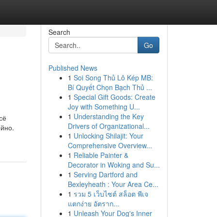
Search
Go
Published News
1
Soi Song Thủ Lô Kép MB:
Bí Quyết Chọn Bạch Thủ ...
1
Special Gift Goods: Create
Joy with Something U...
1
Understanding the Key
сё
Drivers of Organizational...
ойно.
1
Unlocking Shilajit: Your
Comprehensive Overview...
1
Reliable Painter &
Decorator in Woking and Su...
1
Serving Dartford and
Bexleyheath : Your Area Ce...
1
รวม 5 เว็บไซต์ สล็อต พีเจ
แตกง่าย อัตราก...
1
Unleash Your Dog's Inner