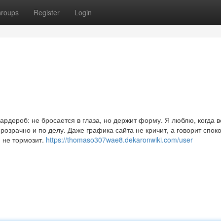
roups
Register
Login
ардероб: не бросается в глаза, но держит форму. Я люблю, когда в
прозрачно и по делу. Даже графика сайта не кричит, а говорит спок
, не тормозит.
https://thomaso307wae8.dekaronwiki.com/user