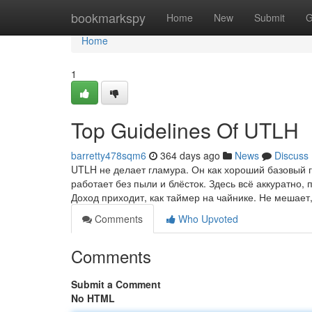
Home
bookmarkspy
Home
New
Submit
G
Home
1
Top Guidelines Of UTLH
barretty478sqm6
364 days ago
News
Discuss
UTLH не делает гламура. Он как хороший базовый г
работает без пыли и блёсток. Здесь всё аккуратно, 
Доход приходит, как таймер на чайнике. Не мешает
Comments
Who Upvoted
Comments
Submit a Comment
No HTML