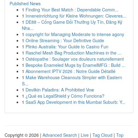
Published News
1
Finding Your Best Match : Dependable Comm...
1
Inneneinrichtung für Kleine Wohnungen: Cleveres...
1
DE88 – Cổng Game Đổi Thưởng Uy Tín, Đăng Ký
Nha...
1
copyright for Managing Moderate to intense agony
1
Online Streaming : Your Definitive Guide
1
Plinko Australia: Your Guide to Casino Fun
1
Raschel Mesh Bag Production Machines in the ...
1
Ostéopathe : Soulager vos douleurs naturellement
1
Bespoke Enameled Mugs by EnamelMFG : Build ...
1
Abonnement IPTV 2026 : Notre Guide Détaillé
1
Make Warehouse Cleanouts Simpler with Eastern
S...
1
Devilkin Paladins: A Prohibited Vow
1
¿Qué es LegalShield y Cómo Funciona?
1
SaaS App Development in this Mumbai Suburb: Y...
Copyright © 2026 |
Advanced Search
|
Live
|
Tag Cloud
|
Top