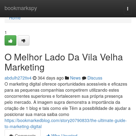
Home
bookmarkspy
Togg
navi
Home
1
O Melhor Lado Da Vila Velha
Marketing
abdulh272tiv4
364 days ago
News
Discuss
O marketing digital oferece oportunidades acessíveis e eficazes
para as pequenas companhias competirem utilizando estes
concorrentes superiores e fortalecerem sua própria presença
pelo mercado. A imagem supra demonstra a importância da
criação de 1 blog e tais como ele Têm a possibilidade de ajudar a
posicionar sua marca saiba como
https://bookmarkedblog.com/story20790833/the-ultimate-guide-
to-marketing-digital
Comments
Who Upvoted