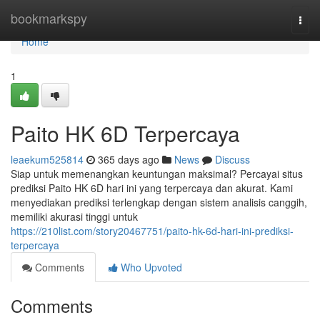
Home
bookmarkspy
Togg
navi
Home
1
Paito HK 6D Terpercaya
leaekum525814
365 days ago
News
Discuss
Siap untuk memenangkan keuntungan maksimal? Percayai situs
prediksi Paito HK 6D hari ini yang terpercaya dan akurat. Kami
menyediakan prediksi terlengkap dengan sistem analisis canggih,
memiliki akurasi tinggi untuk
https://210list.com/story20467751/paito-hk-6d-hari-ini-prediksi-
terpercaya
Comments
Who Upvoted
Comments