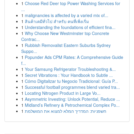
1
Choose Red Deer top Power Washing Services for
...
1
malignancies is affected by a varied mix of...
1
สินค้าเคมีทั่วไป สำหรับ คนที่เพิ่งเริ่ม
1
Understanding the foundations of efficient fina...
1
Why Choose New Westminster top Concrete
Contrac...
1
Rubbish Removalist Eastern Suburbs Sydney
Suppo...
1
Popunder Ads CPM Rates: A Comprehensive Guide
f...
1
Your Samsung Refrigerator Troubleshooting &...
1
Secret Vibrations : Your Handbook to Subtle ...
1
Cómo Digitalizar tu Negocio Tradicional: Guía P...
1
Successful football programmes blend varied tra...
1
Locating Nitrogen Product in Large Vo...
1
Asymmetric Investing: Unlock Potential, Reduce ...
1
Midland’s Refinery & Petrochemical Complex Po...
1
חשפניות: המדריך המלא למצוא את המושלמת