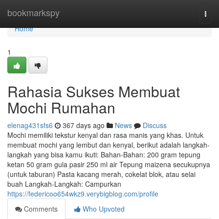
Home
bookmarkspy
Togg
navi
Home
1
Rahasia Sukses Membuat
Mochi Rumahan
elenag431sfs6
367 days ago
News
Discuss
Mochi memiliki tekstur kenyal dan rasa manis yang khas. Untuk
membuat mochi yang lembut dan kenyal, berikut adalah langkah-
langkah yang bisa kamu ikuti: Bahan-Bahan: 200 gram tepung
ketan 50 gram gula pasir 250 ml air Tepung maizena secukupnya
(untuk taburan) Pasta kacang merah, cokelat blok, atau selai
buah Langkah-Langkah: Campurkan
https://federicoo654wkz9.verybigblog.com/profile
Comments
Who Upvoted