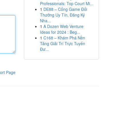
Professionals: Top Court Mi...
1
DE88 – Cổng Game Đổi
Thưởng Uy Tín, Đăng Ký
Nha...
1
A Dozen Web Venture
Ideas for 2024 : Beg...
1
C168 – Khám Phá Nền
Tảng Giải Trí Trực Tuyến
Đư...
ort Page