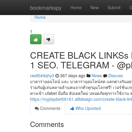
Home
bookmarkspy
Home
New
Submit
G
Home
1
CREATE BLACK LINKSs 
1 SEO. TELEGRAM - @p
raell049qhy3
367 days ago
News
Discuss
บาคาร่าออนไลน์ และ บาคาร่าออนไลน์สด แตกต่างกันอย่างไร เ
ร่วม​กับ​ผู้​เล่น​หลาย​ล้าน​คน​จาก​ทั่ว​ทุก​มุม​โลก​ฟรี! เวอ
ทางเข้า ufabet มือถือ อัปเดตใหม่ ปลอดภัยทุกการใช้งาน ท
https://myplaybet06161.alltdesign.com/create-black-
Comments
Who Upvoted
Comments