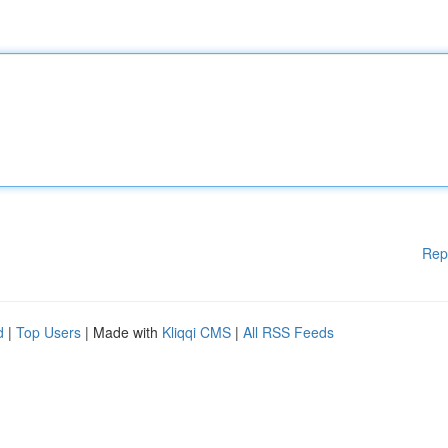
Rep
d
|
Top Users
| Made with
Kliqqi CMS
|
All RSS Feeds