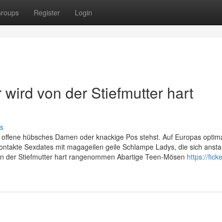
roups
Register
Login
 wird von der Stiefmutter hart
s
n, offene hübsches Damen oder knackige Pos stehst. Auf Europas optim
xkontakte Sexdates mit magageilen geile Schlampe Ladys, die sich anst
von der Stiefmutter hart rangenommen Abartige Teen-Mösen
https://fick