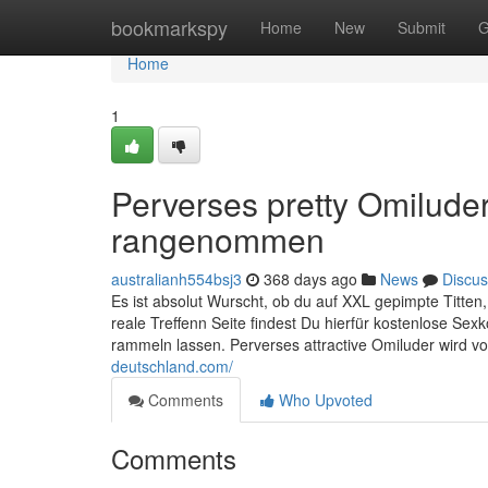
Home
bookmarkspy
Home
New
Submit
G
Home
1
Perverses pretty Omiluder
rangenommen
australianh554bsj3
368 days ago
News
Discus
Es ist absolut Wurscht, ob du auf XXL gepimpte Titte
reale Treffenn Seite findest Du hierfür kostenlose Se
rammeln lassen. Perverses attractive Omiluder wird 
deutschland.com/
Comments
Who Upvoted
Comments