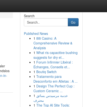
Search
Go
Published News
1
88i Casino: A
Comprehensive Review &
Analysis
1
What ris capacitive bushing
suggests for dry el...
1
Forum Infirmier Libéral :
aler
Échanges, Conseils et...
andslos
1
Boutiq Switch
en-in-
1
Tratamento para
Desconforto em Atletas : A ...
1
Design The Perfect Cup :
Custom Ceramic ...
1
خدمة مرسيدس بسائق
محترف
1
The Top AI Site Tools: