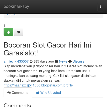
Home
bookmarkspy
Togg
navi
Home
1
Bocoran Slot Gacor Hari Ini
Garasislot!
anniecrxi435507
385 days ago
News
Discuss
Siap mendapatkan jackpot besar hari ini? Garasislot memberikan
bocoran slot gacor terkini yang bisa kamu terapkan untuk
meningkatkan peluang menang. Cek list slot gacor di sini dan
siapkan diri untuk merasakan sensasi
https://haarisxczj541556.blog5star.com/profile
Comments
Who Upvoted
Comments