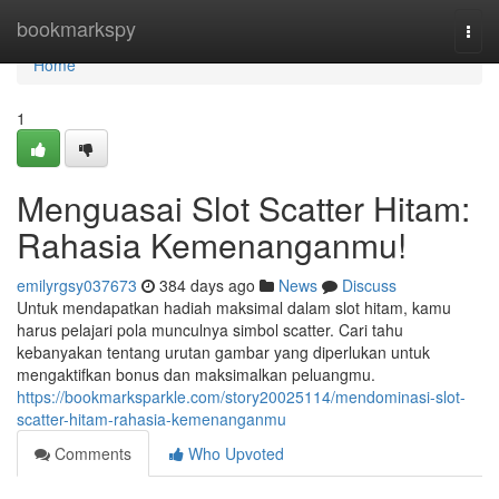
Home
bookmarkspy
Togg
navi
Home
1
Menguasai Slot Scatter Hitam:
Rahasia Kemenanganmu!
emilyrgsy037673
384 days ago
News
Discuss
Untuk mendapatkan hadiah maksimal dalam slot hitam, kamu
harus pelajari pola munculnya simbol scatter. Cari tahu
kebanyakan tentang urutan gambar yang diperlukan untuk
mengaktifkan bonus dan maksimalkan peluangmu.
https://bookmarksparkle.com/story20025114/mendominasi-slot-
scatter-hitam-rahasia-kemenanganmu
Comments
Who Upvoted