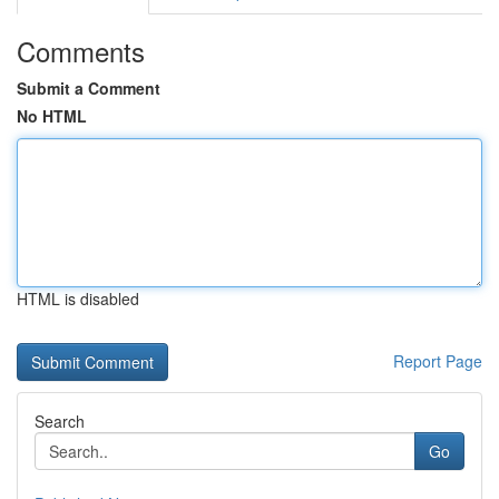
Comments
Submit a Comment
No HTML
HTML is disabled
Report Page
Search
Go