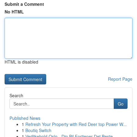
Submit a Comment
No HTML
HTML is disabled
Report Page
Search
Go
Published News
1
Refresh Your Property with Red Deer top Power W...
1
Boutiq Switch
1
Vedlikehold Oslo - Din Bil Fortjener Det Beste