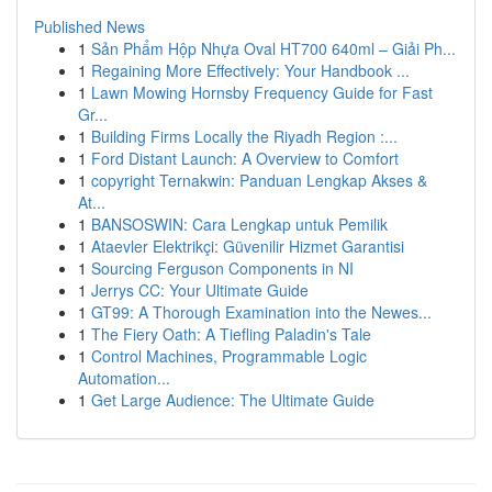
Published News
1
Sản Phẩm Hộp Nhựa Oval HT700 640ml – Giải Ph...
1
Regaining More Effectively: Your Handbook ...
1
Lawn Mowing Hornsby Frequency Guide for Fast
Gr...
1
Building Firms Locally the Riyadh Region :...
1
Ford Distant Launch: A Overview to Comfort
1
copyright Ternakwin: Panduan Lengkap Akses &
At...
1
BANSOSWIN: Cara Lengkap untuk Pemilik
1
Ataevler Elektrikçi: Güvenilir Hizmet Garantisi
1
Sourcing Ferguson Components in NI
1
Jerrys CC: Your Ultimate Guide
1
GT99: A Thorough Examination into the Newes...
1
The Fiery Oath: A Tiefling Paladin's Tale
1
Control Machines, Programmable Logic
Automation...
1
Get Large Audience: The Ultimate Guide