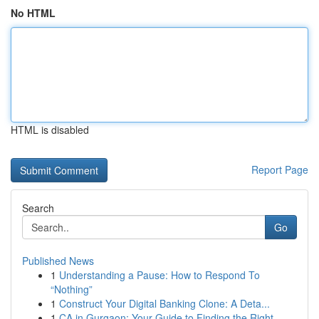
No HTML
HTML is disabled
Report Page
Search
Go
Published News
1
Understanding a Pause: How to Respond To
“Nothing”
1
Construct Your Digital Banking Clone: A Deta...
1
CA in Gurgaon: Your Guide to Finding the Right ...