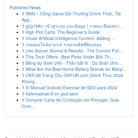
Published News
1
IWIN – Cổng Game Đổi Thưởng Chính Thức, Tải
App...
1
g2g168c: เข้าสู่ระบบ และข้อมูล | รายละเอียดสมา...
1
High Plot Carts: The Beginner's Guide
1
Infuse Artificial Intelligence Content: Adding ...
1
เกมออนไลน์มาแรง! รวมเกมฮิตที่ต้องลอง
1
Live Soccer Scores & Results - The Current Fixt...
1
This Tech Offers : Best Picks Under $50 Th...
1
Bảng dự đoán 24h - Thần bắt lô : Dự đoán chín...
1
What Are the Best Home Battery Brands for Maryl...
1
OKFUN Trang Chu OKFUN com Chinh Thuc 2026
Khong...
1
El Manual Gratuito Esencial de SEO para 2024
1
Kølemadras til en god søvn
1
Comprar Carta de Condução em Portugal: Guia
Com...