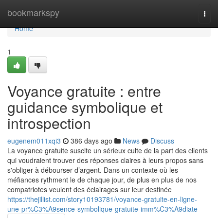
Home
bookmarkspy
Togg
navi
Home
1
Voyance gratuite : entre
guidance symbolique et
introspection
eugenem011xqi3
386 days ago
News
Discuss
La voyance gratuite suscite un sérieux culte de la part des clients
qui voudraient trouver des réponses claires à leurs propos sans
s'obliger à débourser d’argent. Dans un contexte où les
méfiances rythment le de chaque jour, de plus en plus de nos
compatriotes veulent des éclairages sur leur destinée
https://thejillist.com/story10193781/voyance-gratuite-en-ligne-
une-pr%C3%A9sence-symbolique-gratuite-imm%C3%A9diate