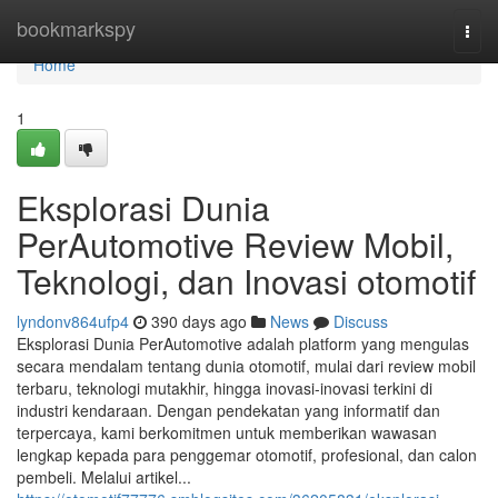
Home
bookmarkspy
Togg
navi
Home
1
Eksplorasi Dunia
PerAutomotive Review Mobil,
Teknologi, dan Inovasi otomotif
lyndonv864ufp4
390 days ago
News
Discuss
Eksplorasi Dunia PerAutomotive adalah platform yang mengulas
secara mendalam tentang dunia otomotif, mulai dari review mobil
terbaru, teknologi mutakhir, hingga inovasi-inovasi terkini di
industri kendaraan. Dengan pendekatan yang informatif dan
terpercaya, kami berkomitmen untuk memberikan wawasan
lengkap kepada para penggemar otomotif, profesional, dan calon
pembeli. Melalui artikel...